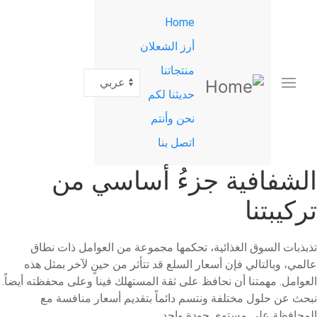
القائمة
تجاوز
Home
إلى
الرئيسية
المحتوى
أرز الشعلان
الرئيسي
منتجاتنا
Select
your
حديثنا لكم
language
نحن وأنتم
اتصل بنا
الشفافية جزءُ أساسي من
تركيبتنا
تذبذبات السوق الغذائية، تحكمها مجموعة من العوامل ذات نطاق
عالمي، وبالتالي فإن أسعار السلع قد تتأثر من حينٍ لآخر بمثل هذه
العوامل. مهمتنا أن نحافظ على ثقة المستهلك فينا وعلى محفظته أيضاً.
نبحث عن حلول مختلفة ونتسم دائماً بتقديم أسعار منافسة مع
المحافظة على مستوى جودة واحد.