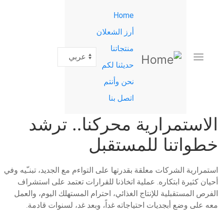
القائمة
تجاوز
Home
إلى
الرئيسية
المحتوى
أرز الشعلان
الرئيسي
منتجاتنا
Select
your
حديثنا لكم
language
نحن وأنتم
اتصل بنا
الاستمرارية محركنا.. ترشد
خطواتنا للمستقبل
استمرارية الشركات معلقة بقدرتها على التواءم مع الجديد، تبنـّيه وفي
أحيان كثيرة ابتكاره. عملية اتخاذنا للقرارات تعتمد على استشراف
الفرص المستقبلية للإنتاج الغذائي، احترام المستهلك اليوم، والعمل
معه على وضع أبجديات احتياجاته غداً، وبعد غد، لسنوات قادمة.