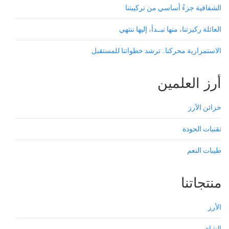
الشفافية جزءُ أساسي من تركيبتنا
العائلة ركيزتنا، منها نبــدأ، إليها ننتهي
الاستمرارية محركنا.. ترشد خطواتنا للمستقبل
أرز العلمين
خزائن الآرز
تقنيات الجودة
طيبات النعم
منتجاتنا
الأرز
الشاي