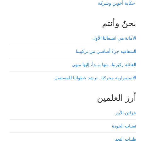
حكاية أخوين وشركة
نحنُ وأنتم
الأمانة هي انشغالنا الأول
الشفافية جزءُ أساسي من تركيبتنا
العائلة ركيزتنا، منها نبــدأ، إليها ننتهي
الاستمرارية محركنا.. ترشد خطواتنا للمستقبل
أرز العلمين
خزائن الآرز
تقنيات الجودة
طيبات النعم