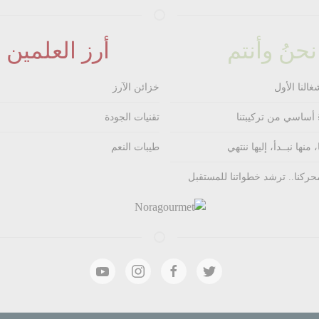
نحنُ وأنتم
أرز العلمين
غالنا الأول
خزائن الآرز
 أساسي من تركيبتنا
تقنيات الجودة
 منها نبــدأ، إليها ننتهي
طيبات النعم
حركنا.. ترشد خطواتنا للمستقبل